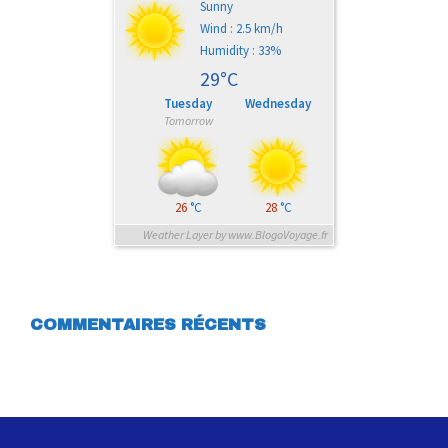
Sunny
Wind : 2.5 km/h
Humidity : 33%
29°C
Tuesday
Wednesday
Tomorrow
26
°C
28
°C
Weather Layer by www.BlogoVoyage.fr
COMMENTAIRES RÉCENTS